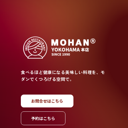
食べるほど健康になる美味しい料理を、モ
ダンでくつろげる空間で。
お
問
合
せ
は
こ
ち
ら
予
約
は
こ
ち
ら