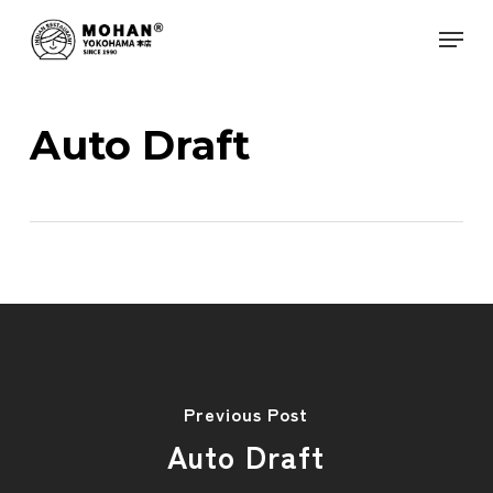
Skip
Menu
to
Close
main
Menu
content
Auto Draft
Previous Post
Auto Draft